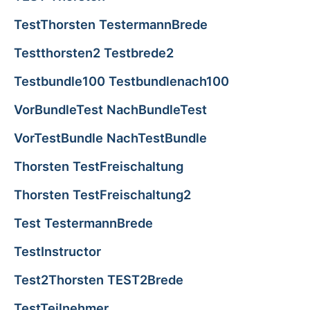
TestThorsten TestermannBrede
Testthorsten2 Testbrede2
Testbundle100 Testbundlenach100
VorBundleTest NachBundleTest
VorTestBundle NachTestBundle
Thorsten TestFreischaltung
Thorsten TestFreischaltung2
Test TestermannBrede
TestInstructor
Test2Thorsten TEST2Brede
TestTeilnehmer