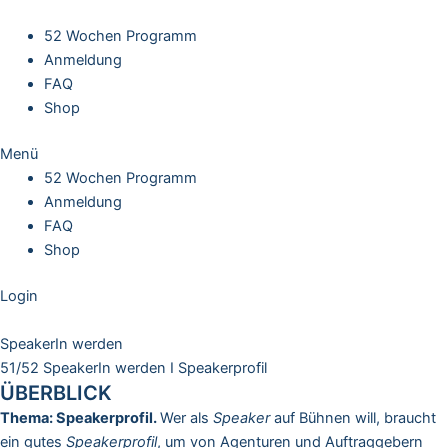
Skip
to
52 Wochen Programm
content
Anmeldung
FAQ
Shop
Menü
52 Wochen Programm
Anmeldung
FAQ
Shop
Login
SpeakerIn werden
51/52 SpeakerIn werden I Speakerprofil
ÜBERBLICK
Thema: Speakerprofil.
Wer als
Speaker
auf Bühnen will, braucht
ein gutes
Speakerprofil
, um von Agenturen und Auftraggebern